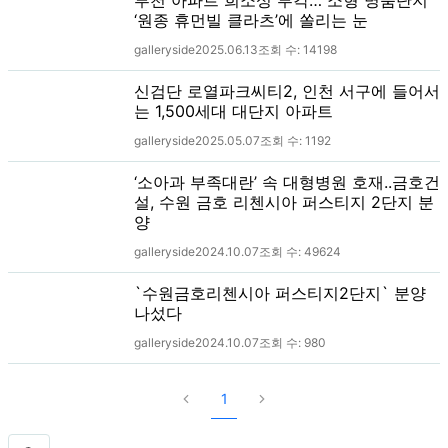
‘원종 휴먼빌 클라츠’에 쏠리는 눈
galleryside
2025.06.13
조회 수:
14198
신검단 로열파크씨티2, 인천 서구에 들어서
는 1,500세대 대단지 아파트
galleryside
2025.05.07
조회 수:
1192
‘소아과 부족대란’ 속 대형병원 호재..금호건
설, 수원 금호 리첸시아 퍼스티지 2단지 분
양
galleryside
2024.10.07
조회 수:
49624
`수원금호리첸시아 퍼스티지2단지` 분양
나섰다
galleryside
2024.10.07
조회 수:
980
1