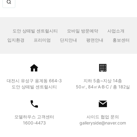
도안 상떼빌 센트럴시티
모바일 방문예약
사업소개
입지환경
프리미엄
단지안내
평면안내
홍보센터
대전시 유성구 용계동 664-3
지하 5층~지상 14층
도안 상떼빌 센트럴시티
50㎡, 84㎡A·B·C / 총 182실
모델하우스 고객센터
사이드 협업 문의
1600-4473
galleryside@naver.com