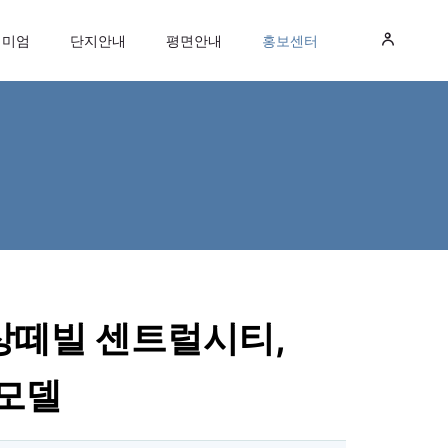
리미엄
단지안내
평면안내
홍보센터
 상떼빌 센트럴시티,
 모델