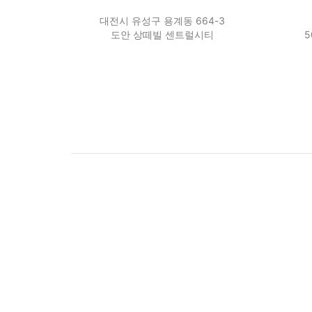
대전시 유성구 용계동 664-3
도안 상떼빌 센트럴시티
5