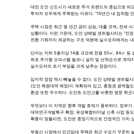
대전 도안 신도시가 새로운 주거 트렌드의 중심으로 떠오르
투자자 모두에게 주목받는 이유다. “10년간 내 집처럼
주택 시장은 최근 몇 년간 금리 상승, 대출 규제, 전세
상황이다. 이런 가운데, 도안 상떼빌 센트럴시티는 “안정
전환 기회까지 제공하는 구조 덕분에 실수요자에게는 내 
단지는 지하 5층지상 14층 규모에 전용 50㎡, 84㎡ 등
최초 주거형 오피스텔 발코니 설치 및 선착순으로 계약자
실수요자의 초기 부담을 크게 낮추는 장점이다.
입지적 장점 역시 빼놓을 수 없다. 도안 상떼빌 센트럴시
(도안 목원대역 예정)이 계획되어 있고, 충청권 광역철도
환경 또한 우수하다. 도안초·도안고를 비롯한 명문 학군
무엇보다 이 지역은 향후 개발 호재가 풍부하다. 정부가
대덕연구개발특구 확장, 유성복합터미널 신축 사업 등도 
확충이 맞물리면, 도안은 중장기적으로 안정적인 가치 상
부동산 시장에서 민간임대 주택은 최근 수요가 꾸준히 늘