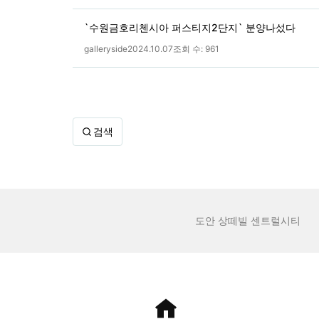
`수원금호리첸시아 퍼스티지2단지` 분양나섰다
galleryside
2024.10.07
조회 수:
961
검색
도안 상떼빌 센트럴시티