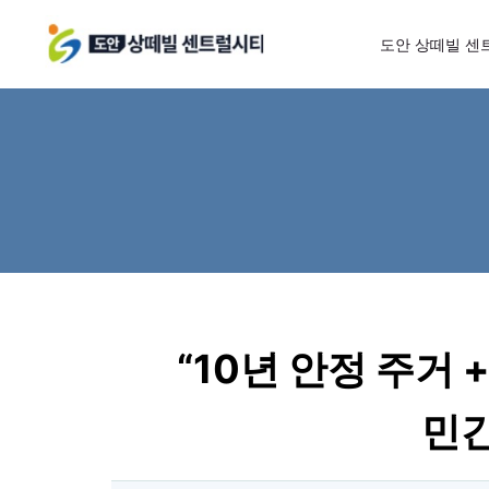
도안 상떼빌 센
“10년 안정 주거
민간