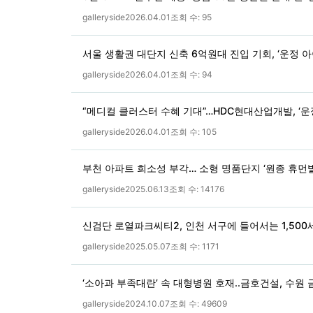
galleryside
2026.04.01
조회 수:
95
서울 생활권 대단지 신축 6억원대 진입 기회, ‘운정 
galleryside
2026.04.01
조회 수:
94
“메디컬 클러스터 수혜 기대”…HDC현대산업개발, ‘운
galleryside
2026.04.01
조회 수:
105
부천 아파트 희소성 부각… 소형 명품단지 ‘원종 휴먼
galleryside
2025.06.13
조회 수:
14176
신검단 로열파크씨티2, 인천 서구에 들어서는 1,50
galleryside
2025.05.07
조회 수:
1171
‘소아과 부족대란’ 속 대형병원 호재..금호건설, 수원
galleryside
2024.10.07
조회 수:
49609