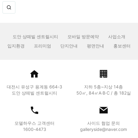
도안 상떼빌 센트럴시티
모바일 방문예약
사업소개
입지환경
프리미엄
단지안내
평면안내
홍보센터
대전시 유성구 용계동 664-3
지하 5층~지상 14층
도안 상떼빌 센트럴시티
50㎡, 84㎡A·B·C / 총 182실
모델하우스 고객센터
사이드 협업 문의
1600-4473
galleryside@naver.com