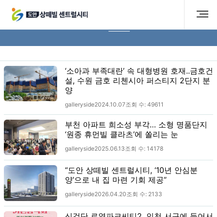
보도자료
‘소아과 부족대란’ 속 대형병원 호재..금호건
설, 수원 금호 리첸시아 퍼스티지 2단지 분
양
galleryside
2024.10.07
조회 수:
49611
부천 아파트 희소성 부각… 소형 명품단지
‘원종 휴먼빌 클라츠’에 쏠리는 눈
galleryside
2025.06.13
조회 수:
14178
“도안 상떼빌 센트럴시티, ‘10년 안심분
양’으로 내 집 마련 기회 제공”
galleryside
2026.04.20
조회 수:
2133
신검단 로열파크씨티2, 인천 서구에 들어서