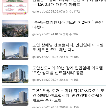
는 1,500세대 대단지 아파트
galleryside
2025.05.07
조회 수:
1172
`수원금호리첸시아 퍼스티지2단지` 분양
나섰다
galleryside
2024.10.07
조회 수:
962
도안 상떼빌 센트럴시티, 민간임대 아파텔
로 새로운 주거 해법 제시
galleryside
2026.04.20
조회 수:
188
도안신도시에 10년 장기 민간임대 아파텔
‘도안 상떼빌 센트럴시티’ 공급
galleryside
2026.04.20
조회 수:
165
“10년 안정 주거 + 미래 자산가치까지”...도
안 상떼빌 센트럴시티, 민간임대 아파텔의
새로운 투자 모델
galleryside
2026.04.20
조회 수:
159