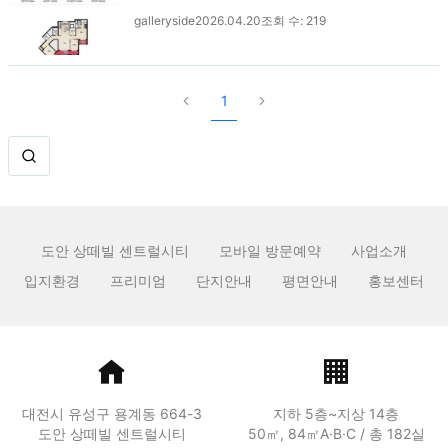
galleryside
2026.04.20
조회 수:
219
1
도안 상떼빌 센트럴시티
모바일 방문예약
사업소개
입지환경
프리미엄
단지안내
평면안내
홍보센터
대전시 유성구 용계동 664-3
지하 5층~지상 14층
도안 상떼빌 센트럴시티
50㎡, 84㎡A·B·C / 총 182실