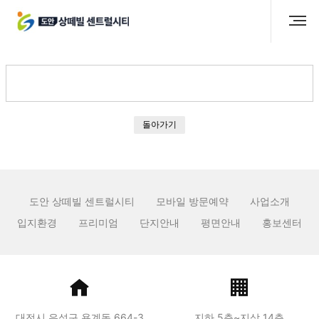
돌아가기
도안 상떼빌 센트럴시티
모바일 방문예약
사업소개
입지환경
프리미엄
단지안내
평면안내
홍보센터
대전시 유성구 용계동 664-3
지하 5층~지상 14층