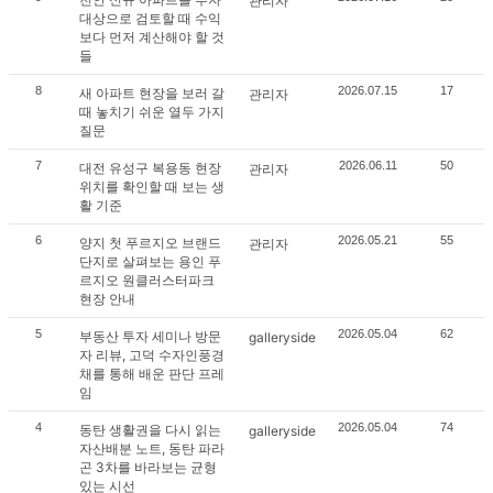
관리자
대상으로 검토할 때 수익
보다 먼저 계산해야 할 것
들
8
2026.07.15
17
새 아파트 현장을 보러 갈
관리자
때 놓치기 쉬운 열두 가지
질문
7
2026.06.11
50
대전 유성구 복용동 현장
관리자
위치를 확인할 때 보는 생
활 기준
6
2026.05.21
55
양지 첫 푸르지오 브랜드
관리자
단지로 살펴보는 용인 푸
르지오 원클러스터파크
현장 안내
5
2026.05.04
62
부동산 투자 세미나 방문
galleryside
자 리뷰, 고덕 수자인풍경
채를 통해 배운 판단 프레
임
4
2026.05.04
74
동탄 생활권을 다시 읽는
galleryside
자산배분 노트, 동탄 파라
곤 3차를 바라보는 균형
있는 시선