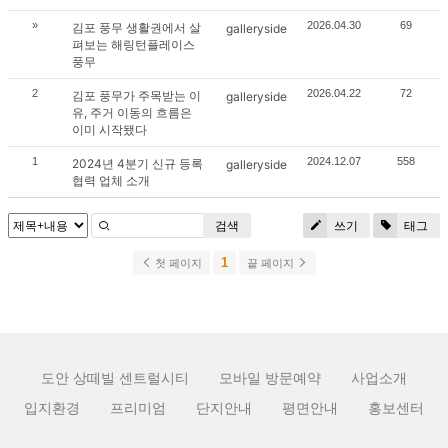
»
2026.04.30
69
김포 풍무 생활권에서 살
galleryside
펴보는 해링턴플레이스
풍무
2
2026.04.22
72
김포 풍무가 주목받는 이
galleryside
유, 주거 이동의 흐름은
이미 시작됐다
1
2024.12.07
558
2024년 4분기 신규 등록
galleryside
협력 업체 소개
검색
쓰기
태그
1
첫 페이지
끝 페이지
도안 상떼빌 센트럴시티
모바일 방문예약
사업소개
입지환경
프리미엄
단지안내
평면안내
홍보센터