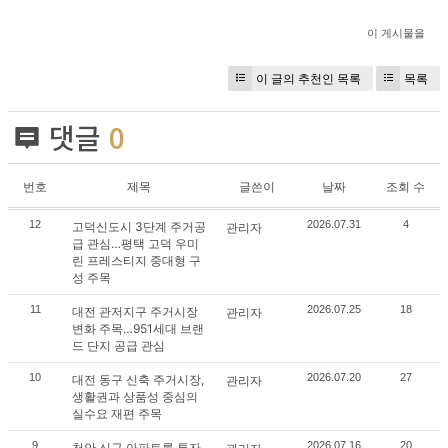
이 게시물을
이 글의 추천인 목록
목록
댓글
0
번호
제목
글쓴이
날짜
조회 수
12
2026.07.31
4
고덕신도시 3단계 주거공
관리자
급 관심…평택 고덕 우미
린 프레스티지 중대형 구
성 주목
11
2026.07.25
18
대전 관저지구 주거시장
관리자
변화 주목…951세대 브랜
드 단지 공급 관심
10
2026.07.20
27
대전 동구 신축 주거시장,
관리자
생활권과 상품성 중심의
실수요 재편 주목
9
2026.07.16
20
천안 신규 아파트를 투자