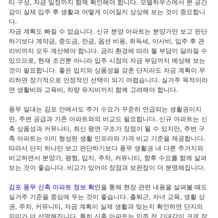
티 구성, 자금 일정까지 함께 확인해야 합니다. 모델하우스에서 본 공간
감이 실제 입주 후 생활과 어떻게 이어질지 상상해 보는 것이 중요합니
다.
자금 계획도 빠질 수 없습니다. 신규 분양 아파트는 분양가만 보고 판단
하기보다 계약금, 중도금, 잔금, 옵션 비용, 취득세, 이사비, 입주 후 관
리비까지 모두 계산해야 합니다. 금리 환경에 따라 월 부담이 달라질 수
있으므로, 현재 조건뿐 아니라 입주 시점의 자금 부담까지 예상해 보는
것이 필요합니다. 좋은 입지와 상품성을 갖춘 단지라도 자금 계획이 무
리하면 장기적으로 안정적인 선택이 되기 어렵습니다. 실거주 목적이라
면 생활비와 교육비, 차량 유지비까지 함께 고려해야 합니다.
풍무 일대는 김포 안에서도 주거 수요가 꾸준히 언급되는 생활권이지
만, 주변 공급과 기존 아파트와의 비교도 필요합니다. 신규 아파트는 신
축 상품성과 커뮤니티, 최신 평면 구조가 장점이 될 수 있지만, 주변 구
축 아파트는 이미 형성된 생활 인프라와 가격 비교 기준을 제공합니다.
따라서 단지 하나만 보고 판단하기보다 풍무 생활권 내 다른 주거지와
비교하면서 분양가, 평형, 입지, 주차, 커뮤니티, 향후 수요를 함께 살펴
보는 것이 좋습니다. 비교가 있어야 장점과 보완점이 더 분명해집니다.
김포 풍무 신축 아파트 정보 확인
을 통해 현장 관련 내용을 살펴볼 때도
실거주 기준을 중심에 두는 것이 좋습니다. 출퇴근, 자녀 교육, 생활 상
권, 주차, 커뮤니티, 자금 계획이 실제 생활과 맞는지 확인하면 단지의
의미가 더 선명해집니다. 특히 신축 아파트는 입주 전 기대감이 크게 작