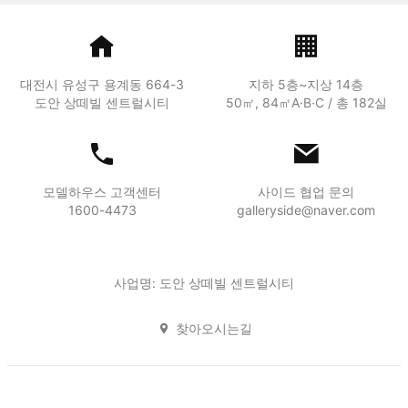
대전시 유성구 용계동 664-3
지하 5층~지상 14층
도안 상떼빌 센트럴시티
50㎡, 84㎡A·B·C / 총 182실
모델하우스 고객센터
사이드 협업 문의
1600-4473
galleryside@naver.com
사업명: 도안 상떼빌 센트럴시티
찾아오시는길